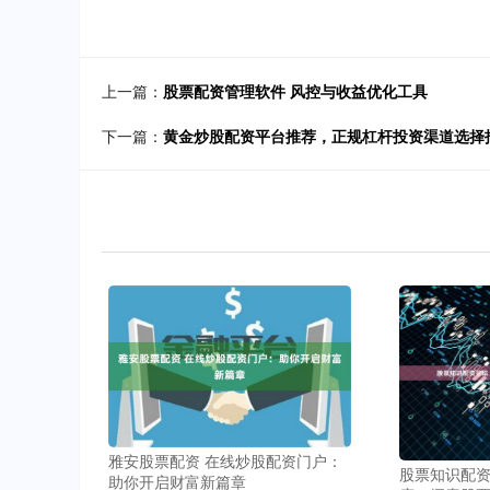
上一篇：
股票配资管理软件 风控与收益优化工具
下一篇：
黄金炒股配资平台推荐，正规杠杆投资渠道选择
雅安股票配资 在线炒股配资门户：
股票知识配资
助你开启财富新篇章