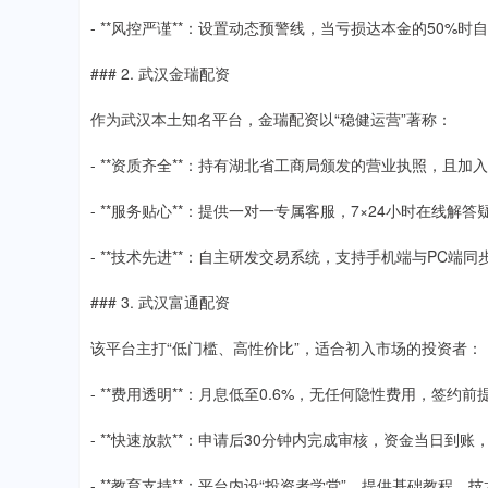
- **风控严谨**：设置动态预警线，当亏损达本金的50%
### 2. 武汉金瑞配资
作为武汉本土知名平台，金瑞配资以“稳健运营”著称：
- **资质齐全**：持有湖北省工商局颁发的营业执照，且加
- **服务贴心**：提供一对一专属客服，7×24小时在线
- **技术先进**：自主研发交易系统，支持手机端与PC端
### 3. 武汉富通配资
该平台主打“低门槛、高性价比”，适合初入市场的投资者：
- **费用透明**：月息低至0.6%，无任何隐性费用，签约
- **快速放款**：申请后30分钟内完成审核，资金当日到
- **教育支持**：平台内设“投资者学堂”，提供基础教程