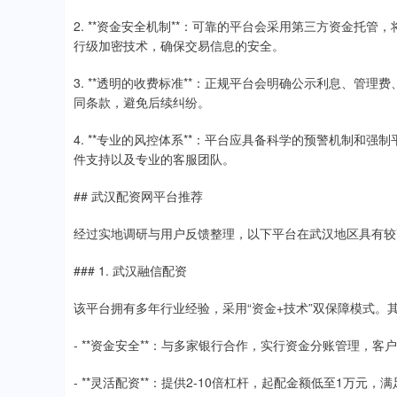
2. **资金安全机制**：可靠的平台会采用第三方资金托
行级加密技术，确保交易信息的安全。
3. **透明的收费标准**：正规平台会明确公示利息、管
同条款，避免后续纠纷。
4. **专业的风控体系**：平台应具备科学的预警机制和
件支持以及专业的客服团队。
## 武汉配资网平台推荐
经过实地调研与用户反馈整理，以下平台在武汉地区具有较
### 1. 武汉融信配资
该平台拥有多年行业经验，采用“资金+技术”双保障模式。
- **资金安全**：与多家银行合作，实行资金分账管理，客
- **灵活配资**：提供2-10倍杠杆，起配金额低至1万元