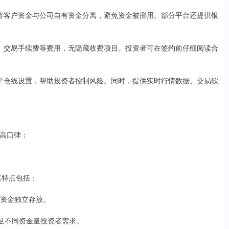
管，将客户资金与公司自有资金分离，避免资金被挪用。部分平台还提供银
理费、交易手续费等费用，无隐藏收费项目。投资者可在签约前仔细阅读合
强制平仓线设置，帮助投资者控制风险。同时，提供实时行情数据、交易软
高口碑：
其特点包括：
户资金独立存放。
，满足不同资金量投资者需求。