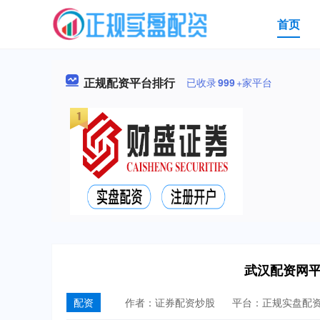
首页
正规配资平台排行
已收录
999
+家平台
武汉配资网
配资
作者：证券配资炒股
平台：正规实盘配