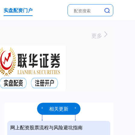
实盘配资门户
更多
相关更新
网上配资股票流程与风险避坑指南