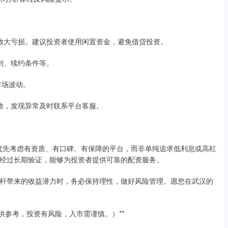
也会放大亏损。建议投资者使用闲置资金，避免借贷投资。
规则、续约条件等。
对市场波动。
定一致，发现异常及时联系平台客服。
应优先考虑有资质、有口碑、有保障的平台，而非单纯追求低利息或高杠
经过长期验证，能够为投资者提供可靠的配资服务。
杆带来的收益潜力时，务必保持理性，做好风险管理。愿您在武汉的
供参考，投资有风险，入市需谨慎。）**