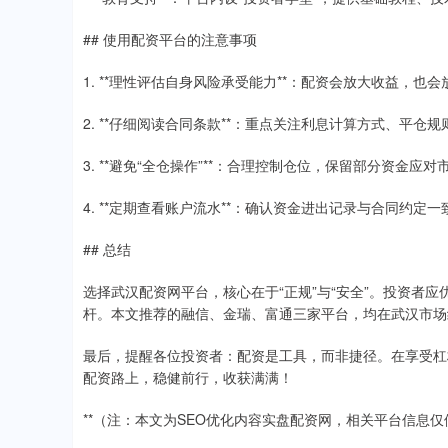
## 使用配资平台的注意事项
1. **理性评估自身风险承受能力**：配资会放大收益，
2. **仔细阅读合同条款**：重点关注利息计算方式、平仓
3. **避免“全仓操作”**：合理控制仓位，保留部分资金应
4. **定期查看账户流水**：确认资金进出记录与合同约
## 总结
选择武汉配资网平台，核心在于“正规”与“安全”。投资者
杆。本文推荐的融信、金瑞、富通三家平台，均在武汉市场
最后，提醒各位投资者：配资是工具，而非捷径。在享受杠
配资路上，稳健前行，收获满满！
**（注：本文为SEO优化内容实盘配资网，相关平台信息仅