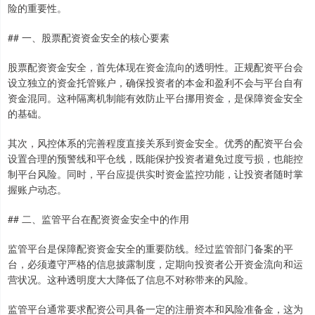
险的重要性。
## 一、股票配资资金安全的核心要素
股票配资资金安全，首先体现在资金流向的透明性。正规配资平台会
设立独立的资金托管账户，确保投资者的本金和盈利不会与平台自有
资金混同。这种隔离机制能有效防止平台挪用资金，是保障资金安全
的基础。
其次，风控体系的完善程度直接关系到资金安全。优秀的配资平台会
设置合理的预警线和平仓线，既能保护投资者避免过度亏损，也能控
制平台风险。同时，平台应提供实时资金监控功能，让投资者随时掌
握账户动态。
## 二、监管平台在配资资金安全中的作用
监管平台是保障配资资金安全的重要防线。经过监管部门备案的平
台，必须遵守严格的信息披露制度，定期向投资者公开资金流向和运
营状况。这种透明度大大降低了信息不对称带来的风险。
监管平台通常要求配资公司具备一定的注册资本和风险准备金，这为