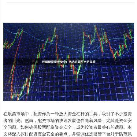
在股票市场中，配资作为一种放大资金杠杆的工具，吸引了不少投资
者的目光。然而，配资市场的快速发展也伴随着风险，尤其是资金安
全问题。如何确保股票配资资金安全，成为投资者最关心的话题。本
文将深入探讨配资资金安全的要点，并强调优选监管平台对于防范风