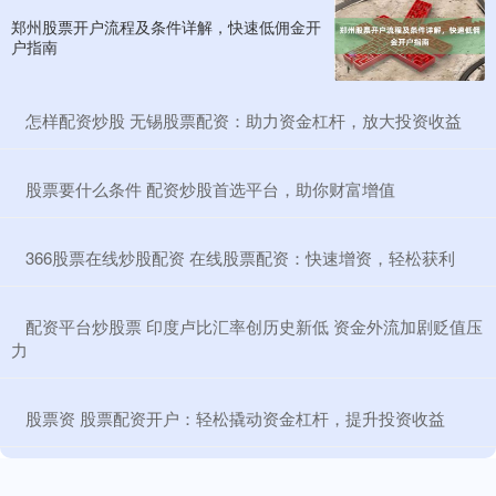
郑州股票开户流程及条件详解，快速低佣金开
户指南
​怎样配资炒股 无锡股票配资：助力资金杠杆，放大投资收益
​股票要什么条件 配资炒股首选平台，助你财富增值
​366股票在线炒股配资 在线股票配资：快速增资，轻松获利
​配资平台炒股票 印度卢比汇率创历史新低 资金外流加剧贬值压
力
​股票资 股票配资开户：轻松撬动资金杠杆，提升投资收益