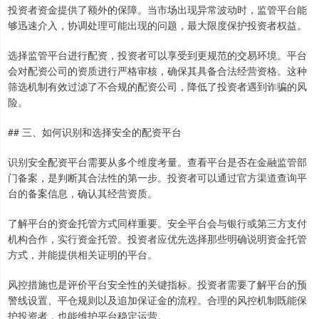
投资者资金提供了额外的保障。当市场出现异常波动时，监管平台能
够迅速介入，协调处理可能出现的问题，最大限度保护投资者权益。
选择监管平台进行配资，投资者可以享受到更规范的交易环境。平台
会对配资公司的资质进行严格审核，确保其具备合法经营资格。这种
筛选机制有效过滤了不合规的配资公司，降低了投资者遇到诈骗的风
险。
## 三、如何识别和选择安全的配资平台
识别安全配资平台需要从多个维度考量。查看平台是否在金融监管部
门备案，是判断其合法性的第一步。投资者可以通过官方渠道查询平
台的备案信息，确认其经营资质。
了解平台的资金托管方式同样重要。安全平台会与银行或第三方支付
机构合作，实行资金托管。投资者应优先选择那些明确说明资金托管
方式，并能提供相关证明的平台。
风控措施也是评价平台安全性的关键指标。投资者需要了解平台的预
警线设置、平仓规则以及追加保证金的流程。合理的风控机制既能保
护投资者，也能维护平台稳定运营。