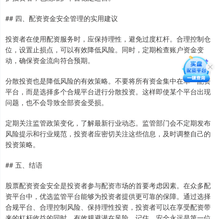
## 四、配资资金安全管理的实用建议
投资者在使用配资服务时，应保持理性，避免过度杠杆。合理控制仓
位，设置止损点，可以有效降低风险。同时，定期检查账户资金变
动，确保资金流向符合预期。
分散投资也是降低风险的有效策略。不要将所有资金集中在单一配资
平台，而是选择多个合规平台进行分散投资。这样即使某个平台出现
问题，也不会导致全部资金受损。
定期关注监管政策变化，了解最新行业动态。监管部门会不定期发布
风险提示和行业规范，投资者应密切关注这些信息，及时调整自己的
投资策略。
## 五、结语
股票配资资金安全是投资者参与配资市场的首要考虑因素。在众多配
资平台中，优选监管平台能够为投资者提供更可靠的保障。通过选择
合规平台、合理控制风险、保持理性投资，投资者可以在享受配资带
来的杠杆收益的同时，有效规避潜在风险。记住，安全永远是第一位