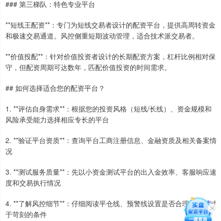
### 第三梯队：特色专业平台
**短线王配资**：专门为短线交易者设计的配资平台，提供高周转资金
和极速交易通道。风控侧重短期波动管理，适合技术派交易者。
**价值投配**：针对价值投资者设计的长期配资方案，杠杆比例相对保
守，但配资周期可达数年，匹配价值投资的时间需求。
## 如何选择适合您的配资平台？
1. **评估自身需求**：根据您的投资风格（短线/长线）、资金规模和
风险承受能力选择相应专长的平台
2. **验证平台资质**：查询平台工商注册信息、金融资质及相关备案情
况
3. **测试服务质量**：先以小资金测试平台的出入金效率、客服响应速
度和交易执行情况
4. **了解风控细节**：仔细阅读平仓线、预警线设置是否合理，避免过
于苛刻的条件