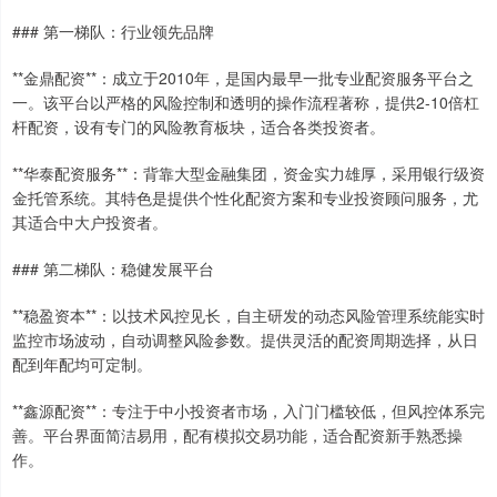
### 第一梯队：行业领先品牌
**金鼎配资**：成立于2010年，是国内最早一批专业配资服务平台之
一。该平台以严格的风险控制和透明的操作流程著称，提供2-10倍杠
杆配资，设有专门的风险教育板块，适合各类投资者。
**华泰配资服务**：背靠大型金融集团，资金实力雄厚，采用银行级资
金托管系统。其特色是提供个性化配资方案和专业投资顾问服务，尤
其适合中大户投资者。
### 第二梯队：稳健发展平台
**稳盈资本**：以技术风控见长，自主研发的动态风险管理系统能实时
监控市场波动，自动调整风险参数。提供灵活的配资周期选择，从日
配到年配均可定制。
**鑫源配资**：专注于中小投资者市场，入门门槛较低，但风控体系完
善。平台界面简洁易用，配有模拟交易功能，适合配资新手熟悉操
作。