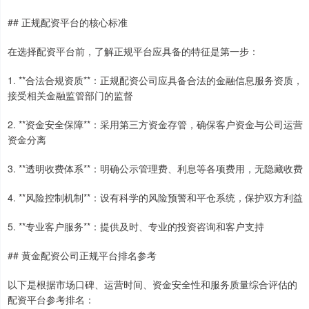
## 正规配资平台的核心标准
在选择配资平台前，了解正规平台应具备的特征是第一步：
1. **合法合规资质**：正规配资公司应具备合法的金融信息服务资质，
接受相关金融监管部门的监督
2. **资金安全保障**：采用第三方资金存管，确保客户资金与公司运营
资金分离
3. **透明收费体系**：明确公示管理费、利息等各项费用，无隐藏收费
4. **风险控制机制**：设有科学的风险预警和平仓系统，保护双方利益
5. **专业客户服务**：提供及时、专业的投资咨询和客户支持
## 黄金配资公司正规平台排名参考
以下是根据市场口碑、运营时间、资金安全性和服务质量综合评估的
配资平台参考排名：