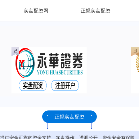
实盘配资网
正规实盘配资
正规实盘配资
提供安全可靠的资金支持。实盘操作，透明公开，资金安全有保障