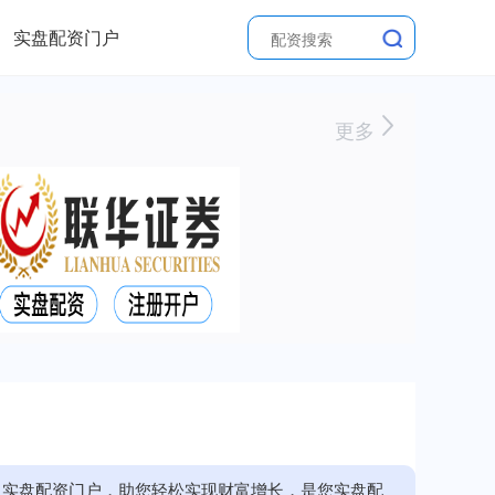
实盘配资门户
更多
。实盘配资门户，助您轻松实现财富增长，是您实盘配