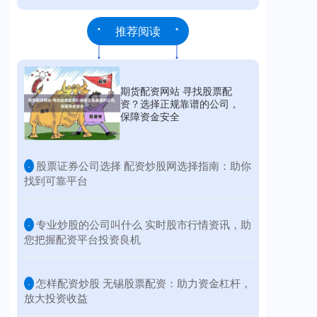
推荐阅读
期货配资网站 寻找股票配
资？选择正规靠谱的公司，
保障资金安全
​股票证券公司选择 配资炒股网选择指南：助你
·
找到可靠平台
​专业炒股的公司叫什么 实时股市行情资讯，助
·
您把握配资平台投资良机
​怎样配资炒股 无锡股票配资：助力资金杠杆，
·
放大投资收益