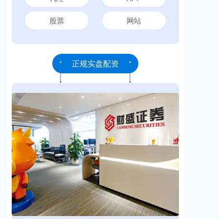
股票
网站
正规实盘配资