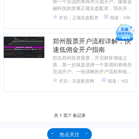
择一个合适的券商并完成开户。随着金
融科技的发展正规实盘配资，现在开户
已经非常便捷，但了解具体的流程、条
栏目：正规实盘配资
阅读：106
件以及如何获取低佣金，仍....
郑州股票开户流程详解，快
速低佣金开户指南
想在郑州投资股票，开启财富增值之
路，第一步就是选择一个靠谱的券商并
完成开户。一份清晰的开户流程和低佣
金攻略，能让你事半功倍。本文将为你
栏目：实盘配资网
阅读：162
详细解析在郑州股票开户的每....
共 1 页/7 条记录
热点关注