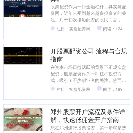
股票配资作为一种金融杠杆工具实盘配
资网，近年来受到越来越多投资者的关
注。对于初次接触配资的股民而言，了
解完整的操作流程至关重要。本文将详
栏目：实盘配资网
阅读：124
细拆解股票配资的六个核心....
开股票配资公司 流程与合规
指南
在资本市场日益活跃的背景下正规实盘
配资，股票配资作为一种杠杆投资方
式，吸引了不少创业者的关注。然而，
开设一家合规的股票配资公司并非易
栏目：实盘配资网
阅读：189
事，需要深入了解相关政策法规....
郑州股票开户流程及条件详
解，快速低佣金开户指南
想在郑州进行股票投资，第一步就是选