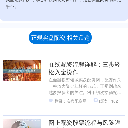
平台。
正规实盘配资 相关话题
在线配资流程详解：三步轻
松入金操作
在金融投资领域实盘配资网，配资作为
一种放大资金杠杆的方式，正受到越来
越多投资者的关注。对于初次接触配资
的朋友来说，了解清晰、安全的操作流
栏目：实盘配资网
阅读：102
程至关重要。本文将为您详....
网上配资股票流程与风险避