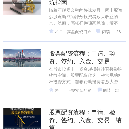
坑指南
随着互联网金融的快速发展，网上配资
炒股逐渐成为部分投资者放大收益的工
具。然而，高杠杆伴随高风险，若不了
解流程与潜在陷阱，极易导致本金损
栏目：实盘配资门户
阅读：123
失。本文为您梳理网上配资的....
股票配资流程：申请、验
资、签约、入金、交易
在股市投资中，资金规模往往直接影响
收益空间。股票配资作为一种常见的杠
杆投资方式，能够帮助投资者放大资金
使用效率。然而实盘配资门户，对于初
栏目：正规实盘配资
阅读：53
次接触配资的投资者而言，....
股票配资流程：申请、验
资、签约、入金、交易、结
算。