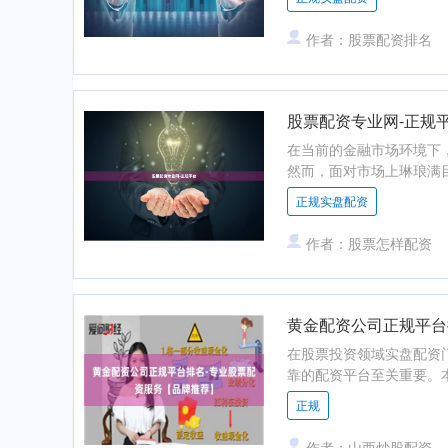
作者：股票配资排名
股票配资专业网-正规
在当前的金融市场环境下
然而，面对市场上琳琅满目
正规实盘配资
作者：股票怎样配资
黄金配资公司正规平台
在股票投资领域实盘配资
靠的配资平台至关重要。本
正规
作者：山西炒股配资