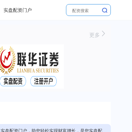
实盘配资门户
更多
。实盘配资门户，助您轻松实现财富增长，是您实盘配