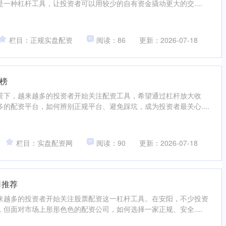
一种杠杆工具，让投资者可以用较少的自有资金撬动更大的交....
栏目：正规实盘配资
阅读：86
更新：2026-07-18
榜
景下，越来越多的投资者开始关注配资工具，希望通过杠杆放大收
的配资平台，如何辨别正规平台、避免踩坑，成为投资者最关心....
栏目：实盘配资网
阅读：90
更新：2026-07-18
司推荐
来越多的投资者开始关注股票配资这一杠杆工具。在安阳，不少投资
但面对市场上形形色色的配资公司，如何选择一家正规、安全....