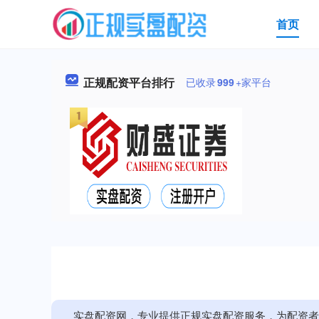
首页
正规配资平台排行
已收录
999
+家平台
实盘配资网，专业提供正规实盘配资服务，为配资者