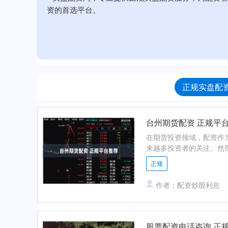
资的首选平台。
正规实盘配资
台州期货配资 正规平
在期货投资领域，配资作
来越多投资者的关注。然而
正规
作者：配资炒股利息
股票配资电话咨询 正