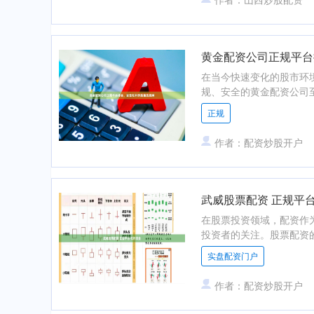
黄金配资公司正规平台
在当今快速变化的股市环
规、安全的黄金配资公司至
正规
作者：配资炒股开户
武威股票配资 正规平台
在股票投资领域，配资作
投资者的关注。股票配资的
实盘配资门户
作者：配资炒股开户