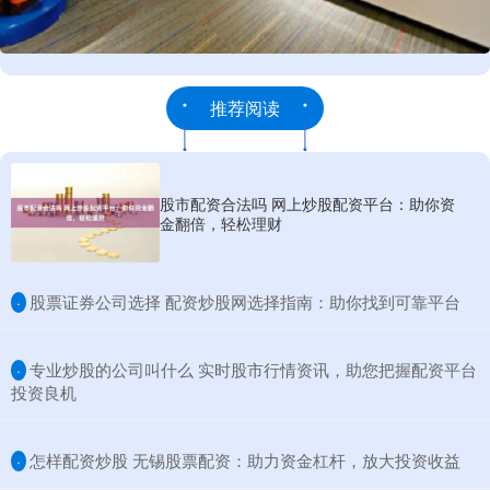
推荐阅读
股市配资合法吗 网上炒股配资平台：助你资
金翻倍，轻松理财
​股票证券公司选择 配资炒股网选择指南：助你找到可靠平台
·
​专业炒股的公司叫什么 实时股市行情资讯，助您把握配资平台
·
投资良机
​怎样配资炒股 无锡股票配资：助力资金杠杆，放大投资收益
·