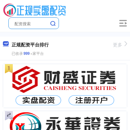
正规配资平台排行
更多
已收录
999
+家平台